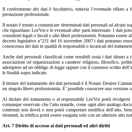
Il conferimento dei dati è facoltativo, tuttavia l’eventuale rifiuto a
prestazione professionale.
Il notaio è tenuto a comunicare determinati dati personali ad alcuni sogge
che riguardano Lei/Voi e le eventuali altre parti interessate. I dati potr
consulenti legali o fiscali e altri liberi professionisti. Potranno essere
decreto legislativo n°231 del 16 novembre 2007 i dati potranno esser
conoscenza dei dati in qualità di responsabili o incaricati del trattament
Anche dati personali classificati come sensibili ossia i dati idonei a ri
associazioni od organizzazioni a carattere religioso, filosofico, polit
adempiere ad un obbligo di legge oppure con il consenso scritto dell’i
le finalità sopra indicate.
Il titolare del trattamento dei dati personali è il Notaio Desiree Cann
un singolo libero professionista. E’ possibile conoscere una versione a
Al titolare del trattamento o al responsabile Lei/Voi potrà rivolgersi
comunque osservato che l’atto notarile, come ogni altro analogo docum
contenuti non dovrà e non potrà comportare modifica dell’atto, bensì 
elementi, la rettifica potrà essere eseguita solo con un ulteriore atto not
Art. 7 Diritto di accesso ai dati personali ed altri diritti