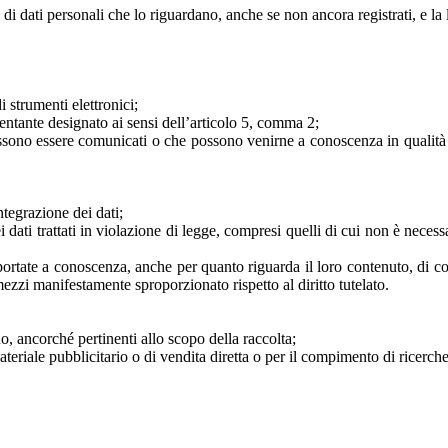
 di dati personali che lo riguardano, anche se non ancora registrati, e la
i strumenti elettronici;
esentante designato ai sensi dell’articolo 5, comma 2;
 possono essere comunicati o che possono venirne a conoscenza in qualità d
ntegrazione dei dati;
dati trattati in violazione di legge, compresi quelli di cui non è necessar
e portate a conoscenza, anche per quanto riguarda il loro contenuto, di col
zzi manifestamente sproporzionato rispetto al diritto tutelato.
no, ancorché pertinenti allo scopo della raccolta;
 materiale pubblicitario o di vendita diretta o per il compimento di rice