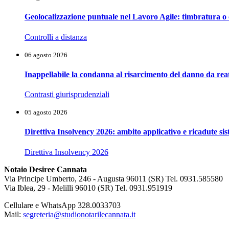
Geolocalizzazione puntuale nel Lavoro Agile: timbratura o 
Controlli a distanza
06 agosto 2026
Inappellabile la condanna al risarcimento del danno da reat
Contrasti giurisprudenziali
05 agosto 2026
Direttiva Insolvency 2026: ambito applicativo e ricadute si
Direttiva Insolvency 2026
Notaio Desiree Cannata
Via Principe Umberto, 246 - Augusta 96011 (SR) Tel. 0931.585580
Via Iblea, 29 - Melilli 96010 (SR) Tel. 0931.951919
Cellulare e WhatsApp 328.0033703
Mail:
segreteria@studionotarilecannata.it