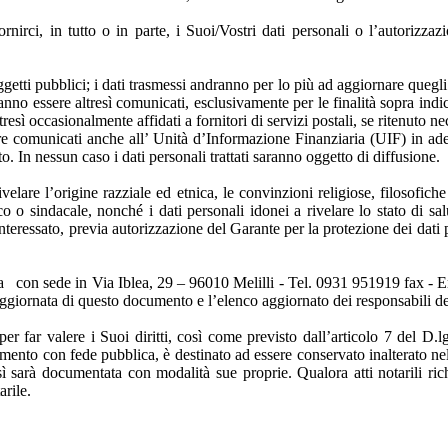
 fornirci, in tutto o in parte, i Suoi/Vostri dati personali o l’autori
tti pubblici; i dati trasmessi andranno per lo più ad aggiornare quegli ste
anno essere altresì comunicati, esclusivamente per le finalità sopra indicat
 altresì occasionalmente affidati a fornitori di servizi postali, se ritenut
e comunicati anche all’ Unità d’Informazione Finanziaria (UIF) in adem
o. In nessun caso i dati personali trattati saranno oggetto di diffusione.
velare l’origine razziale ed etnica, le convinzioni religiose, filosofiche 
ico o sindacale, nonché i dati personali idonei a rivelare lo stato di s
nteressato, previa autorizzazione del Garante per la protezione dei dati 
ata con sede in Via Iblea, 29 – 96010 Melilli - Tel. 0931 951919 fax - Ema
ggiornata di questo documento e l’elenco aggiornato dei responsabili del 
 per far valere i Suoi diritti, così come previsto dall’articolo 7 del 
ento con fede pubblica, è destinato ad essere conservato inalterato nel 
sarà documentata con modalità sue proprie. Qualora atti notarili richi
arile.