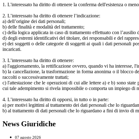
1. L'interessato ha diritto di ottenere la conferma dell'esistenza o meno
2. L’interessato ha diritto di ottenere l’indicazione:
a) dell’origine dei dati personali;
b) delle finalità e modalità del trattamento;
c) della logica applicata in caso di trattamento effettuato con l’ausilio d
d) degli estremi identificativi del titolare, dei responsabili e del rappr
e) dei soggetti o delle categorie di soggetti ai quali i dati personali
incaricati.
3. L’interessato ha diritto di ottenere:
a) l'aggiornamento, la rettificazione ovvero, quando vi ha interesse, l'i
b) la cancellazione, la trasformazione in forma anonima o il blocco dei 
raccolti o successivamente trattati;
c) l'attestazione che le operazioni di cui alle lettere a) e b) sono stat
cui tale adempimento si rivela impossibile o comporta un impiego di me
4. L’interessato ha diritto di opporsi, in tutto o in parte:
a) per motivi legittimi al trattamento dei dati personali che lo riguarda
b) al trattamento di dati personali che lo riguardano a fini di invio di
News Giuridiche
07 agosto 2026