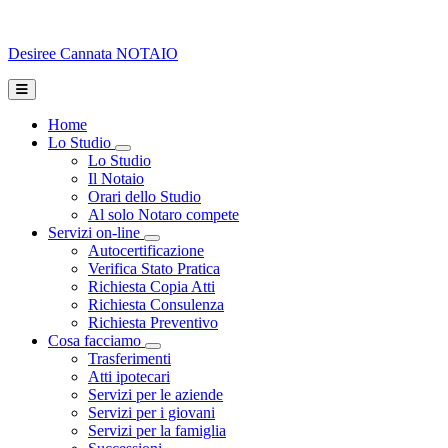
Desiree Cannata
NOTAIO
Home
Lo Studio
Toggle Dropdown
Lo Studio
Il Notaio
Orari dello Studio
Al solo Notaro compete
Servizi on-line
Toggle Dropdown
Autocertificazione
Verifica Stato Pratica
Richiesta Copia Atti
Richiesta Consulenza
Richiesta Preventivo
Cosa facciamo
Toggle Dropdown
Trasferimenti
Atti ipotecari
Servizi per le aziende
Servizi per i giovani
Servizi per la famiglia