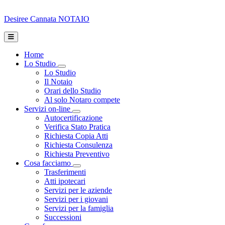
Desiree Cannata
NOTAIO
Home
Lo Studio
Toggle Dropdown
Lo Studio
Il Notaio
Orari dello Studio
Al solo Notaro compete
Servizi on-line
Toggle Dropdown
Autocertificazione
Verifica Stato Pratica
Richiesta Copia Atti
Richiesta Consulenza
Richiesta Preventivo
Cosa facciamo
Toggle Dropdown
Trasferimenti
Atti ipotecari
Servizi per le aziende
Servizi per i giovani
Servizi per la famiglia
Successioni