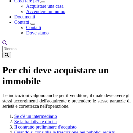
Cosa fare per
Toggle Dropdown
Acquistare una casa
Accendere un mutuo
Documenti
Contatti
Toggle Dropdown
Contatti
Dove siamo
Per chi deve acquistare un
immobile
Le indicazioni valgono anche per il venditore, il quale deve avere gli
stessi accorgimenti dell'acquirente e pretendere le stesse garanzie di
serietà e correttezza nell'operazione.
Se c'è un intermediario
Se la trattativa è diretta
Il contratto preliminare d'acquisto
Quando si consiglia la trascrizione nei pubblici registri