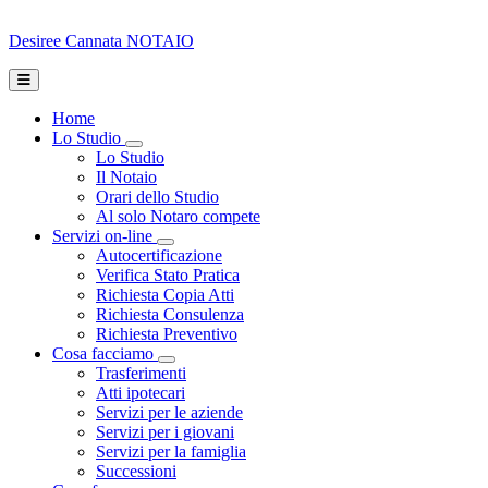
Desiree Cannata
NOTAIO
Home
Lo Studio
Toggle Dropdown
Lo Studio
Il Notaio
Orari dello Studio
Al solo Notaro compete
Servizi on-line
Toggle Dropdown
Autocertificazione
Verifica Stato Pratica
Richiesta Copia Atti
Richiesta Consulenza
Richiesta Preventivo
Cosa facciamo
Toggle Dropdown
Trasferimenti
Atti ipotecari
Servizi per le aziende
Servizi per i giovani
Servizi per la famiglia
Successioni