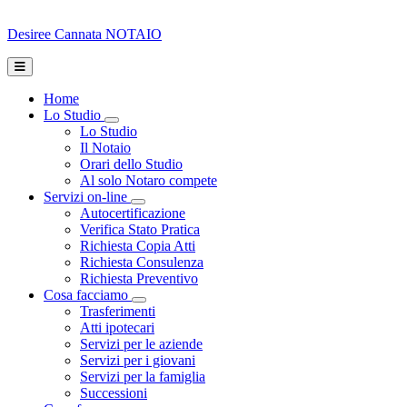
Desiree Cannata
NOTAIO
Home
Lo Studio
Toggle Dropdown
Lo Studio
Il Notaio
Orari dello Studio
Al solo Notaro compete
Servizi on-line
Toggle Dropdown
Autocertificazione
Verifica Stato Pratica
Richiesta Copia Atti
Richiesta Consulenza
Richiesta Preventivo
Cosa facciamo
Toggle Dropdown
Trasferimenti
Atti ipotecari
Servizi per le aziende
Servizi per i giovani
Servizi per la famiglia
Successioni