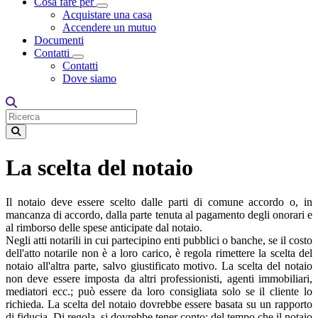
Cosa fare per
Toggle Dropdown
Acquistare una casa
Accendere un mutuo
Documenti
Contatti
Toggle Dropdown
Contatti
Dove siamo
La scelta del notaio
Il notaio deve essere scelto dalle parti di comune accordo o, in
mancanza di accordo, dalla parte tenuta al pagamento degli onorari e
al rimborso delle spese anticipate dal notaio.
Negli atti notarili in cui partecipino enti pubblici o banche, se il costo
dell'atto notarile non è a loro carico, è regola rimettere la scelta del
notaio all'altra parte, salvo giustificato motivo. La scelta del notaio
non deve essere imposta da altri professionisti, agenti immobiliari,
mediatori ecc.; può essere da loro consigliata solo se il cliente lo
richieda. La scelta del notaio dovrebbe essere basata su un rapporto
di fiducia. Di regola, si dovrebbe tener conto: del tempo che il notaio