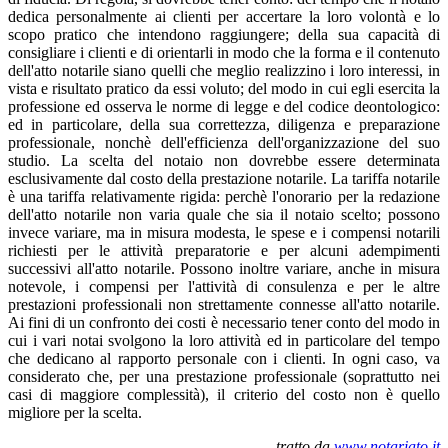
dedica personalmente ai clienti per accertare la loro volontà e lo
scopo pratico che intendono raggiungere; della sua capacità di
consigliare i clienti e di orientarli in modo che la forma e il contenuto
dell'atto notarile siano quelli che meglio realizzino i loro interessi, in
vista e risultato pratico da essi voluto; del modo in cui egli esercita la
professione ed osserva le norme di legge e del codice deontologico:
ed in particolare, della sua correttezza, diligenza e preparazione
professionale, nonchè dell'efficienza dell'organizzazione del suo
studio. La scelta del notaio non dovrebbe essere determinata
esclusivamente dal costo della prestazione notarile. La tariffa notarile
è una tariffa relativamente rigida: perchè l'onorario per la redazione
dell'atto notarile non varia quale che sia il notaio scelto; possono
invece variare, ma in misura modesta, le spese e i compensi notarili
richiesti per le attività preparatorie e per alcuni adempimenti
successivi all'atto notarile. Possono inoltre variare, anche in misura
notevole, i compensi per l'attività di consulenza e per le altre
prestazioni professionali non strettamente connesse all'atto notarile.
Ai fini di un confronto dei costi è necessario tener conto del modo in
cui i vari notai svolgono la loro attività ed in particolare del tempo
che dedicano al rapporto personale con i clienti. In ogni caso, va
considerato che, per una prestazione professionale (soprattutto nei
casi di maggiore complessità), il criterio del costo non è quello
migliore per la scelta.
tratto da
www.notariato.it