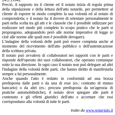
Perciò, il rapporto tra il cliente ed il notaio inizia di regola prima
della stipulazione e della lettura dell'atto notarile, per permettere al
cliente di esporre in modo completo la sua volontà ed al notaio di
comprenderla; e il notaio ha il dovere di orientare personalmente le
parti nella scelta tra gli atti e le clausole che è possibile utilizzare per
realizzare nel modo più completo lo scopo pratico che le parti si
propongono, adeguandolo però alle norme imperative di legge (e
cioè alle norme alle quali non è possibile derogare).
L'indagine della volontà delle parti può essere compiuta anche al
momento del ricevimento dell'atto pubblico o dell'autenticazione
della scrittura privata.
Il notaio può avvalersi di collaboratori nei rapporti con le parti e
risponde dell'operato dei suoi collaboratori, che operano comunque
sotto la sua direzione. In ogni caso il notaio non può delegare ad altri
l'indagine della volontà delle parti, che hanno diritto di manifestarla
sempre a lui personalmente.
Anche quando l'atto è redatto in conformità ad una bozza
predisposta dalle parti o da una di esse (es.: contratto di mutuo
bancario) o da altri (es.: procura predisposta da un'agenzia di
pratiche automobilistiche), il notaio deve spiegare alle parti il
contenuto e gli effetti giuridici dell'atto e accertare che essi
corrispondano alla volontà di tutte le parti.
tratto da
www.notariato.it