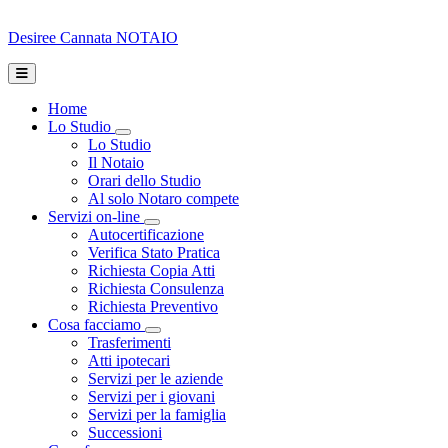
Desiree Cannata
NOTAIO
Home
Lo Studio
Toggle Dropdown
Lo Studio
Il Notaio
Orari dello Studio
Al solo Notaro compete
Servizi on-line
Toggle Dropdown
Autocertificazione
Verifica Stato Pratica
Richiesta Copia Atti
Richiesta Consulenza
Richiesta Preventivo
Cosa facciamo
Toggle Dropdown
Trasferimenti
Atti ipotecari
Servizi per le aziende
Servizi per i giovani
Servizi per la famiglia
Successioni